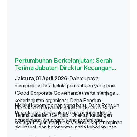
Pertumbuhan Berkelanjutan: Serah
Terima Jabatan Direktur Keuangan
Dana Pensiun Pegadaian
Jakarta,01 April 2026
-Dalam upaya
memperkuat tata kelola perusahaan yang baik
(Good Corporate Governance) serta menjaga
keberlanjutan organisasi, Dana Pensiun
Melalui kepemimpinan yang baru, Dana Pensiun
Pegadaian menyelenggarakan kegiatan Serah
Pegadaian optimis akan terus menghadirkan
Terima Jabatan (Sertijab) Direktur Keuangan
pengelolaan keuangan yang profesional,
sebagai bagian dari proses transisi kepemimpinan
akuntabel, dan berorientasi pada keberlanjutan,
yang berlangsung secara profesional, tertib, dan
sehingga mampu memberikan manfaat terbaik