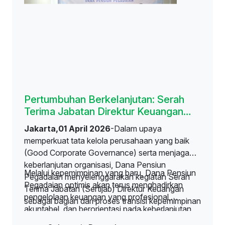
Pertumbuhan Berkelanjutan: Serah
Terima Jabatan Direktur Keuangan
Dana Pensiun Pegadaian
Jakarta,01 April 2026
-Dalam upaya
memperkuat tata kelola perusahaan yang baik
(Good Corporate Governance) serta menjaga
keberlanjutan organisasi, Dana Pensiun
Melalui kepemimpinan yang baru, Dana Pensiun
Pegadaian menyelenggarakan kegiatan Serah
Pegadaian optimis akan terus menghadirkan
Terima Jabatan (Sertijab) Direktur Keuangan
pengelolaan keuangan yang profesional,
sebagai bagian dari proses transisi kepemimpinan
akuntabel, dan berorientasi pada keberlanjutan,
yang berlangsung secara profesional, tertib, dan
sehingga mampu memberikan manfaat terbaik