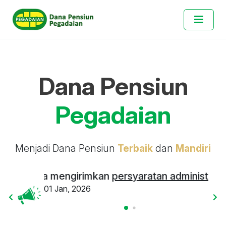
Dana Pensiun
Pegadaian
Menjadi Dana Pensiun
Terbaik
dan
Mandiri
 segera mengirimkan
persyaratan administrasi
ke D
01 Jan, 2026
Kepa
01 J